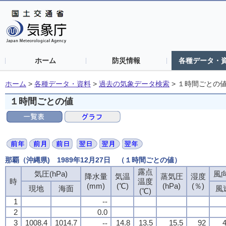
ホーム
防災情報
各種データ・
ホーム
>
各種データ・資料
>
過去の気象データ検索
>
１時間ごとの
１時間ごとの値
那覇（沖縄県) 1989年12月27日 （１時間ごとの値）
露点
気圧(hPa)
風向
降水量
気温
蒸気圧
湿度
時
温度
(mm)
(℃)
(hPa)
(％)
現地
海面
風
(℃)
1
--
2
0.0
3
1008.4
1014.7
14.8
13.5
15.5
92
4
--