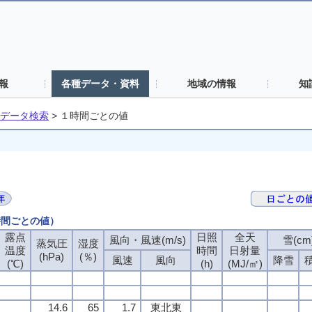
報
各種データ・資料
地域の情報
知
データ検索
>
１時間ごとの値
時間ごとの値）
露点
日照
全天
風向・風速(m/s)
雪(cm
蒸気圧
湿度
温度
時間
日射量
(hPa)
(％)
風速
風向
降雪
(℃)
(h)
(MJ/㎡)
14.6
65
1.7
東北東