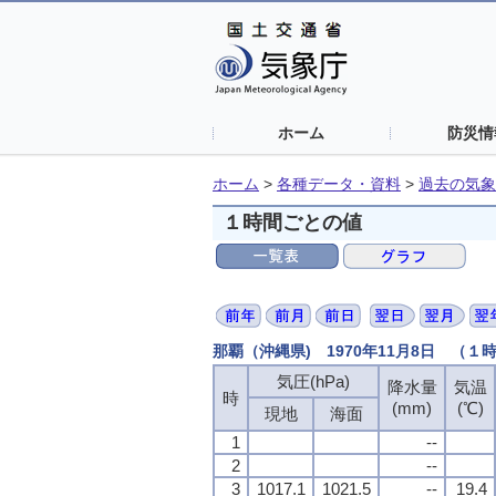
ホーム
防災情
ホーム
>
各種データ・資料
>
過去の気象
１時間ごとの値
那覇（沖縄県) 1970年11月8日 （１
気圧(hPa)
降水量
気温
時
(mm)
(℃)
現地
海面
1
--
2
--
3
1017.1
1021.5
--
19.4