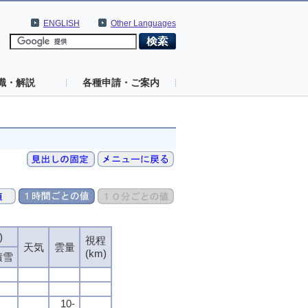
ENGLISH
Other Languages
識・解説
各種申請・ご案内
)
視程
天気
雲量
(km)
積雪
10-