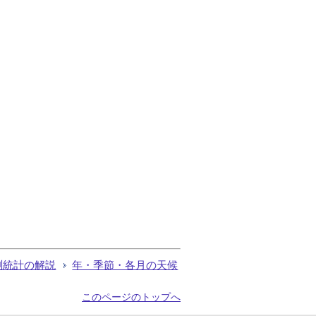
測統計の解説
年・季節・各月の天候
このページのトップへ