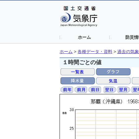
ホーム
防災情
ホーム
>
各種データ・資料
>
過去の気象
１時間ごとの値