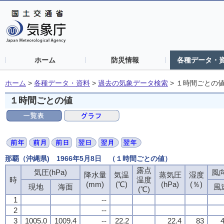
ホーム
防災情報
各種データ・
ホーム
>
各種データ・資料
>
過去の気象データ検索
>
１時間ごとの
１時間ごとの値
那覇（沖縄県) 1966年5月8日 （１時間ごとの値）
露点
気圧(hPa)
風向
降水量
気温
蒸気圧
湿度
時
温度
(mm)
(℃)
(hPa)
(％)
現地
海面
風
(℃)
1
--
2
--
3
1005.0
1009.4
--
22.2
22.4
83
4