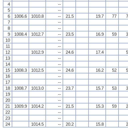
4
--
5
--
6
1006.6
1010.8
--
21.5
19.7
77
7
7
--
8
--
9
1008.4
1012.7
--
23.5
16.9
59
3
10
--
11
--
12
1012.9
--
24.6
17.4
5
13
--
14
--
15
1008.3
1012.5
--
24.6
16.2
52
5
16
--
17
--
18
1008.7
1013.0
--
23.7
15.7
53
3
19
--
20
--
21
1009.9
1014.2
--
21.5
15.3
59
2
22
--
23
--
24
1014.5
--
20.2
15.8
2