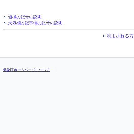
値欄の記号の説明
天気欄と記事欄の記号の説明
利用される方
気象庁ホームページについて