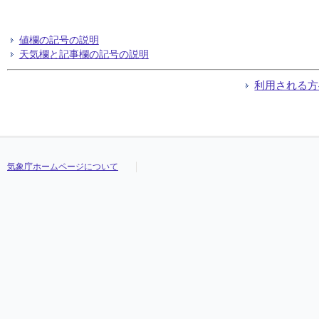
値欄の記号の説明
天気欄と記事欄の記号の説明
利用される方
気象庁ホームページについて