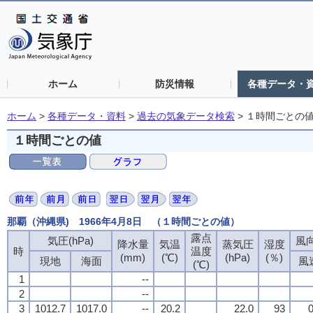
ホーム
防災情報
各種データ・
ホーム
>
各種データ・資料
>
過去の気象データ検索
>
１時間ごとの
１時間ごとの値
那覇（沖縄県) 1966年4月8日 （１時間ごとの値）
露点
気圧(hPa)
風向
降水量
気温
蒸気圧
湿度
時
温度
(mm)
(℃)
(hPa)
(％)
現地
海面
風
(℃)
1
--
2
--
3
1012.7
1017.0
--
20.2
22.0
93
0