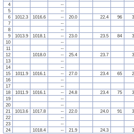
4
--
5
--
6
1012.3
1016.6
--
20.0
22.4
96
3
7
--
8
--
9
1013.9
1018.1
--
23.0
23.5
84
3
10
--
11
--
12
1018.0
--
25.4
23.7
3
13
--
14
--
15
1011.9
1016.1
--
27.0
23.4
65
2
16
--
17
--
18
1011.9
1016.1
--
24.8
23.4
75
3
19
--
20
--
21
1013.6
1017.8
--
22.0
24.0
91
3
22
--
23
--
24
1018.4
--
21.9
24.3
3