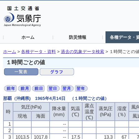
ホーム
防災情報
各種データ・
ホーム
>
各種データ・資料
>
過去の気象データ検索
>
１時間ごとの
１時間ごとの値
那覇（沖縄県) 1965年4月14日 （１時間ごとの値）
露点
露点
露点
露点
気圧(hPa)
気圧(hPa)
気圧(hPa)
気圧(hPa)
風向
風向
風向
風向
降水量
降水量
降水量
降水量
気温
気温
気温
気温
蒸気圧
蒸気圧
蒸気圧
蒸気圧
湿度
湿度
湿度
湿度
時
時
時
時
温度
温度
温度
温度
(mm)
(mm)
(mm)
(mm)
(℃)
(℃)
(℃)
(℃)
(hPa)
(hPa)
(hPa)
(hPa)
(％)
(％)
(％)
(％)
現地
現地
現地
現地
海面
海面
海面
海面
風
風
風
風
(℃)
(℃)
(℃)
(℃)
1
1
1
1
--
--
--
--
2
2
2
2
--
--
--
--
3
3
3
3
1013.5
1013.5
1013.5
1013.5
1017.8
1017.8
1017.8
1017.8
--
--
--
--
17.5
17.5
17.5
17.5
13.3
13.3
13.3
13.3
67
67
67
67
7
7
7
7