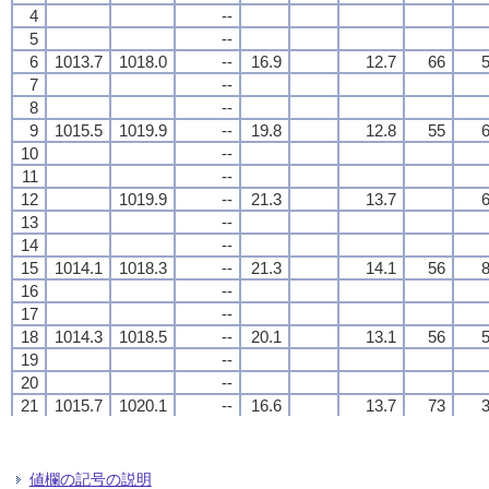
4
4
4
4
--
--
--
--
5
5
5
5
--
--
--
--
6
6
6
6
1013.7
1013.7
1013.7
1013.7
1018.0
1018.0
1018.0
1018.0
--
--
--
--
16.9
16.9
16.9
16.9
12.7
12.7
12.7
12.7
66
66
66
66
5
5
5
5
7
7
7
7
--
--
--
--
8
8
8
8
--
--
--
--
9
9
9
9
1015.5
1015.5
1015.5
1015.5
1019.9
1019.9
1019.9
1019.9
--
--
--
--
19.8
19.8
19.8
19.8
12.8
12.8
12.8
12.8
55
55
55
55
6
6
6
6
10
10
10
10
--
--
--
--
11
11
11
11
--
--
--
--
12
12
12
12
1019.9
1019.9
1019.9
1019.9
--
--
--
--
21.3
21.3
21.3
21.3
13.7
13.7
13.7
13.7
6
6
6
6
13
13
13
13
--
--
--
--
14
14
14
14
--
--
--
--
15
15
15
15
1014.1
1014.1
1014.1
1014.1
1018.3
1018.3
1018.3
1018.3
--
--
--
--
21.3
21.3
21.3
21.3
14.1
14.1
14.1
14.1
56
56
56
56
8
8
8
8
16
16
16
16
--
--
--
--
17
17
17
17
--
--
--
--
18
18
18
18
1014.3
1014.3
1014.3
1014.3
1018.5
1018.5
1018.5
1018.5
--
--
--
--
20.1
20.1
20.1
20.1
13.1
13.1
13.1
13.1
56
56
56
56
5
5
5
5
19
19
19
19
--
--
--
--
20
20
20
20
--
--
--
--
21
21
21
21
1015.7
1015.7
1015.7
1015.7
1020.1
1020.1
1020.1
1020.1
--
--
--
--
16.6
16.6
16.6
16.6
13.7
13.7
13.7
13.7
73
73
73
73
3
3
3
3
22
22
22
22
--
--
--
--
23
23
23
23
--
--
--
--
24
24
24
24
1020.4
1020.4
1020.4
1020.4
--
--
--
--
15.3
15.3
15.3
15.3
13.0
13.0
13.0
13.0
2
2
2
2
値欄の記号の説明