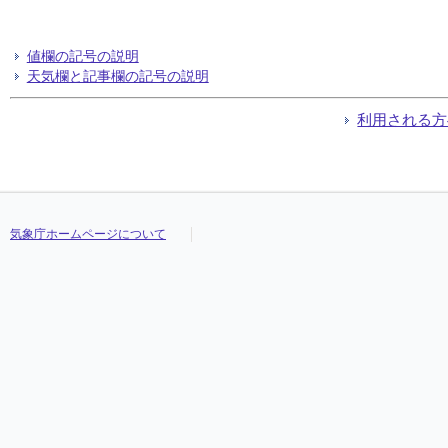
値欄の記号の説明
天気欄と記事欄の記号の説明
利用される方
気象庁ホームページについて