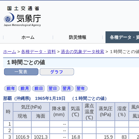
ホーム
防災情報
各種データ・
ホーム
>
各種データ・資料
>
過去の気象データ検索
>
１時間ごとの
１時間ごとの値
那覇（沖縄県) 1965年1月19日 （１時間ごとの値）
露点
気圧(hPa)
風向
降水量
気温
蒸気圧
湿度
時
温度
(mm)
(℃)
(hPa)
(％)
現地
海面
風
(℃)
1
--
2
--
3
1016.9
1021.3
--
16.8
15.9
83
2