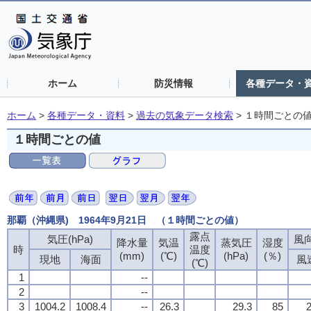
ホーム
防災情報
各種データ・
ホーム
>
各種データ・資料
>
過去の気象データ検索
>
１時間ごとの
１時間ごとの値
那覇（沖縄県) 1964年9月21日 （１時間ごとの値）
露点
露点
露点
露点
気圧(hPa)
気圧(hPa)
気圧(hPa)
気圧(hPa)
風向
風向
風向
風向
降水量
降水量
降水量
降水量
気温
気温
気温
気温
蒸気圧
蒸気圧
蒸気圧
蒸気圧
湿度
湿度
湿度
湿度
時
時
時
時
温度
温度
温度
温度
(mm)
(mm)
(mm)
(mm)
(℃)
(℃)
(℃)
(℃)
(hPa)
(hPa)
(hPa)
(hPa)
(％)
(％)
(％)
(％)
現地
現地
現地
現地
海面
海面
海面
海面
風
風
風
風
(℃)
(℃)
(℃)
(℃)
1
1
1
1
--
--
--
--
2
2
2
2
--
--
--
--
3
3
3
3
1004.2
1004.2
1004.2
1004.2
1008.4
1008.4
1008.4
1008.4
--
--
--
--
26.3
26.3
26.3
26.3
29.3
29.3
29.3
29.3
85
85
85
85
2
2
2
2