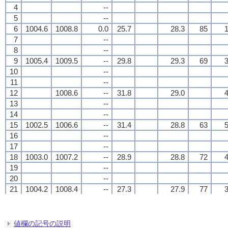
4
4
4
4
--
--
--
--
5
5
5
5
--
--
--
--
6
6
6
6
1004.6
1004.6
1004.6
1004.6
1008.8
1008.8
1008.8
1008.8
0.0
0.0
0.0
0.0
25.7
25.7
25.7
25.7
28.3
28.3
28.3
28.3
85
85
85
85
1
1
1
1
7
7
7
7
--
--
--
--
8
8
8
8
--
--
--
--
9
9
9
9
1005.4
1005.4
1005.4
1005.4
1009.5
1009.5
1009.5
1009.5
--
--
--
--
29.8
29.8
29.8
29.8
29.3
29.3
29.3
29.3
69
69
69
69
3
3
3
3
10
10
10
10
--
--
--
--
11
11
11
11
--
--
--
--
12
12
12
12
1008.6
1008.6
1008.6
1008.6
--
--
--
--
31.8
31.8
31.8
31.8
29.0
29.0
29.0
29.0
4
4
4
4
13
13
13
13
--
--
--
--
14
14
14
14
--
--
--
--
15
15
15
15
1002.5
1002.5
1002.5
1002.5
1006.6
1006.6
1006.6
1006.6
--
--
--
--
31.4
31.4
31.4
31.4
28.8
28.8
28.8
28.8
63
63
63
63
5
5
5
5
16
16
16
16
--
--
--
--
17
17
17
17
--
--
--
--
18
18
18
18
1003.0
1003.0
1003.0
1003.0
1007.2
1007.2
1007.2
1007.2
--
--
--
--
28.9
28.9
28.9
28.9
28.8
28.8
28.8
28.8
72
72
72
72
4
4
4
4
19
19
19
19
--
--
--
--
20
20
20
20
--
--
--
--
21
21
21
21
1004.2
1004.2
1004.2
1004.2
1008.4
1008.4
1008.4
1008.4
--
--
--
--
27.3
27.3
27.3
27.3
27.9
27.9
27.9
27.9
77
77
77
77
3
3
3
3
22
22
22
22
--
--
--
--
23
23
23
23
--
--
--
--
24
24
24
24
1007.7
1007.7
1007.7
1007.7
--
--
--
--
26.6
26.6
26.6
26.6
28.1
28.1
28.1
28.1
1
1
1
1
値欄の記号の説明