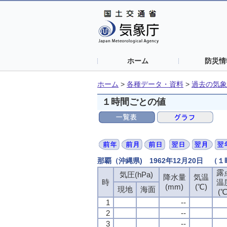
ホーム
防災情
ホーム
>
各種データ・資料
>
過去の気象
１時間ごとの値
那覇（沖縄県) 1962年12月20日 （
露
気圧(hPa)
降水量
気温
時
温
(mm)
(℃)
現地
海面
(℃
1
--
2
--
3
--