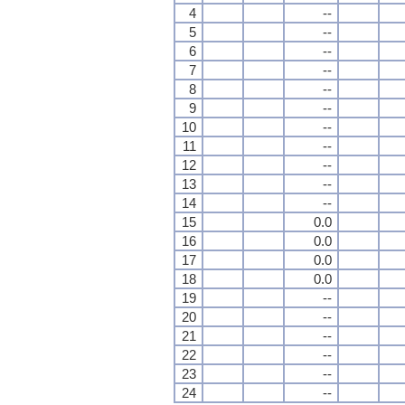
4
--
5
--
6
--
7
--
8
--
9
--
10
--
11
--
12
--
13
--
14
--
15
0.0
16
0.0
17
0.0
18
0.0
19
--
20
--
21
--
22
--
23
--
24
--