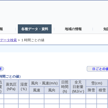
報
各種データ・資料
地域の情報
知
データ検索
>
１時間ごとの値
１時間ごとの値）
点
日照
全天
風向・風速(m/s)
雪(cm)
蒸気圧
湿度
度
時間
日射量
(hPa)
(％)
風速
風向
降雪
積雪
)
(h)
(MJ/㎡)