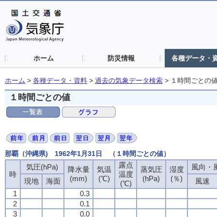
ホーム
防災情報
各種データ・
ホーム
>
各種データ・資料
>
過去の気象データ検索
>
１時間ごとの
１時間ごとの値
那覇（沖縄県) 1962年1月31日 （１時間ごとの値）
露点
気圧(hPa)
風向・風
降水量
気温
蒸気圧
湿度
時
温度
(mm)
(℃)
(hPa)
(％)
現地
海面
風速
(℃)
1
0.3
2
0.1
3
0.0