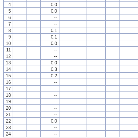
4
0.0
5
0.0
6
--
7
--
8
0.1
9
0.1
10
0.0
11
--
12
--
13
0.0
14
0.3
15
0.2
16
--
17
--
18
--
19
--
20
--
21
--
22
0.0
23
--
24
--