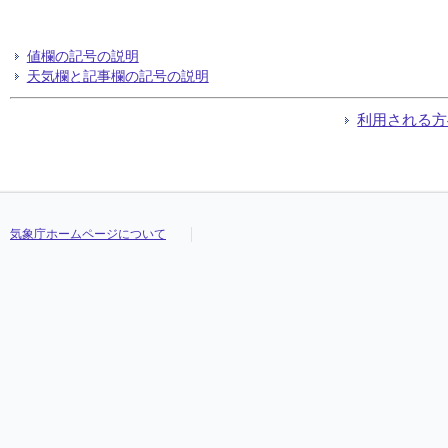
値欄の記号の説明
天気欄と記事欄の記号の説明
利用される方
気象庁ホームページについて