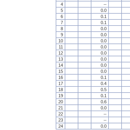
4
--
5
0.0
6
0.1
7
0.1
8
0.0
9
0.0
10
0.0
11
0.0
12
0.0
13
0.0
14
0.0
15
0.0
16
0.1
17
0.4
18
0.5
19
0.1
20
0.6
21
0.0
22
--
23
--
24
0.0