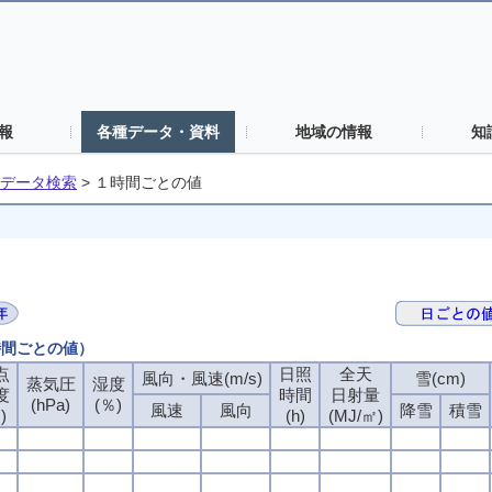
報
各種データ・資料
地域の情報
知
データ検索
>
１時間ごとの値
時間ごとの値）
点
日照
全天
風向・風速(m/s)
雪(cm)
蒸気圧
湿度
度
時間
日射量
(hPa)
(％)
風速
風向
降雪
積雪
)
(h)
(MJ/㎡)