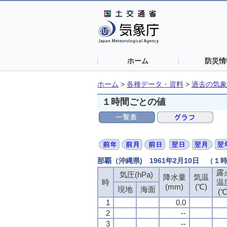
ホーム
防災情
ホーム
>
各種データ・資料
>
過去の気象
１時間ごとの値
那覇（沖縄県) 1961年2月10日 （１
露
気圧(hPa)
降水量
気温
時
温
(mm)
(℃)
現地
海面
(℃
1
0.0
2
--
3
--