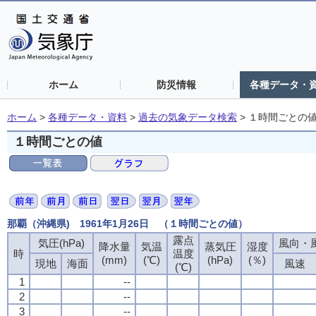
ホーム
防災情報
各種データ・
ホーム
>
各種データ・資料
>
過去の気象データ検索
>
１時間ごとの
１時間ごとの値
那覇（沖縄県) 1961年1月26日 （１時間ごとの値）
露点
露点
露点
露点
気圧(hPa)
気圧(hPa)
気圧(hPa)
気圧(hPa)
風向・風
風向・風
風向・風
風向・風
降水量
降水量
降水量
降水量
気温
気温
気温
気温
蒸気圧
蒸気圧
蒸気圧
蒸気圧
湿度
湿度
湿度
湿度
時
時
時
時
温度
温度
温度
温度
(mm)
(mm)
(mm)
(mm)
(℃)
(℃)
(℃)
(℃)
(hPa)
(hPa)
(hPa)
(hPa)
(％)
(％)
(％)
(％)
現地
現地
現地
現地
海面
海面
海面
海面
風速
風速
風速
風速
(℃)
(℃)
(℃)
(℃)
1
1
1
1
--
--
--
--
2
2
2
2
--
--
--
--
3
3
3
3
--
--
--
--