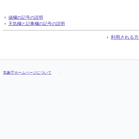
値欄の記号の説明
天気欄と記事欄の記号の説明
利用される方
気象庁ホームページについて