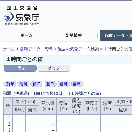
ホーム
防災情報
各種データ・
ホーム
>
各種データ・資料
>
過去の気象データ検索
>
１時間ごとの
１時間ごとの値
那覇（沖縄県) 1961年1月13日 （１時間ごとの値）
露点
気圧(hPa)
風向・風
降水量
気温
蒸気圧
湿度
時
温度
(mm)
(℃)
(hPa)
(％)
現地
海面
風速
(℃)
1
--
2
--
3
--