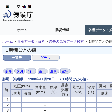
ホーム
防災情報
各種データ・
ホーム
>
各種データ・資料
>
過去の気象データ検索
>
１時間ごとの
１時間ごとの値
那覇（沖縄県) 1960年11月26日 （１時間ごとの値）
露点
露点
露点
露点
気圧(hPa)
気圧(hPa)
気圧(hPa)
気圧(hPa)
風向・風
風向・風
風向・風
風向・風
降水量
降水量
降水量
降水量
気温
気温
気温
気温
蒸気圧
蒸気圧
蒸気圧
蒸気圧
湿度
湿度
湿度
湿度
時
時
時
時
温度
温度
温度
温度
(mm)
(mm)
(mm)
(mm)
(℃)
(℃)
(℃)
(℃)
(hPa)
(hPa)
(hPa)
(hPa)
(％)
(％)
(％)
(％)
現地
現地
現地
現地
海面
海面
海面
海面
風速
風速
風速
風速
(℃)
(℃)
(℃)
(℃)
1
1
1
1
--
--
--
--
2
2
2
2
--
--
--
--
3
3
3
3
--
--
--
--