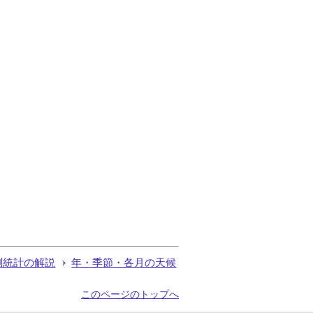
測統計の解説
年・季節・各月の天候
このページのトップへ