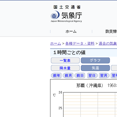
ホーム
防災情
ホーム
>
各種データ・資料
>
過去の気象
１時間ごとの値