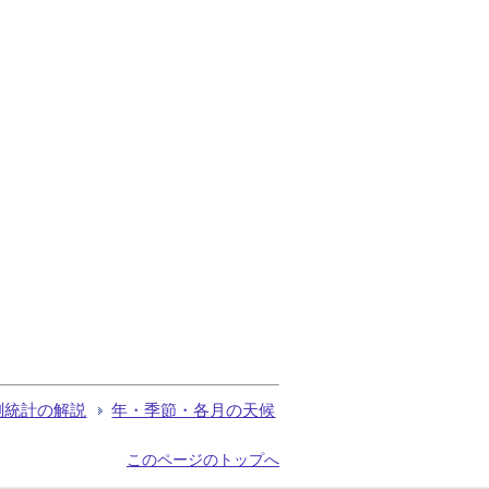
測統計の解説
年・季節・各月の天候
このページのトップへ