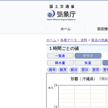
ホーム
防災情
ホーム
>
各種データ・資料
>
過去の気象
１時間ごとの値