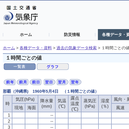
ホーム
防災情報
各種データ・
ホーム
>
各種データ・資料
>
過去の気象データ検索
>
１時間ごとの
１時間ごとの値
那覇（沖縄県) 1960年5月4日 （１時間ごとの値）
露点
気圧(hPa)
風向・風
降水量
気温
蒸気圧
湿度
時
温度
(mm)
(℃)
(hPa)
(％)
現地
海面
風速
(℃)
1
--
2
--
3
--