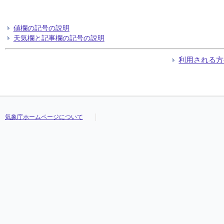
値欄の記号の説明
天気欄と記事欄の記号の説明
利用される方
気象庁ホームページについて