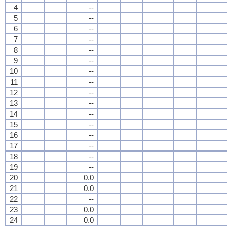
4
--
5
--
6
--
7
--
8
--
9
--
10
--
11
--
12
--
13
--
14
--
15
--
16
--
17
--
18
--
19
--
20
0.0
21
0.0
22
--
23
0.0
24
0.0