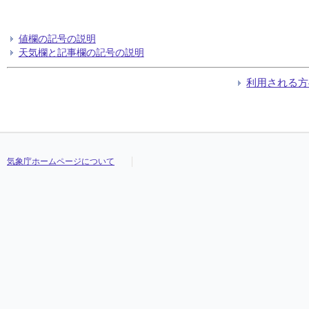
値欄の記号の説明
天気欄と記事欄の記号の説明
利用される方
気象庁ホームページについて