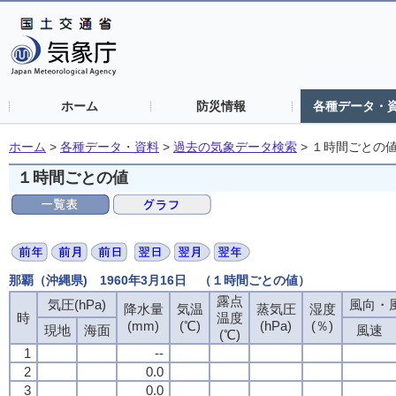
ホーム
防災情報
各種データ・
ホーム
>
各種データ・資料
>
過去の気象データ検索
>
１時間ごとの
１時間ごとの値
那覇（沖縄県) 1960年3月16日 （１時間ごとの値）
露点
気圧(hPa)
風向・風
降水量
気温
蒸気圧
湿度
時
温度
(mm)
(℃)
(hPa)
(％)
現地
海面
風速
(℃)
1
--
2
0.0
3
0.0