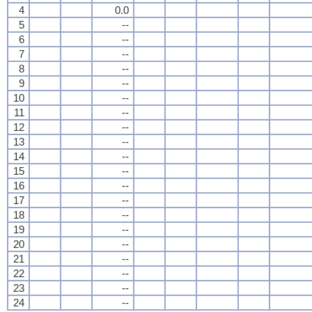
4
0.0
5
--
6
--
7
--
8
--
9
--
10
--
11
--
12
--
13
--
14
--
15
--
16
--
17
--
18
--
19
--
20
--
21
--
22
--
23
--
24
--