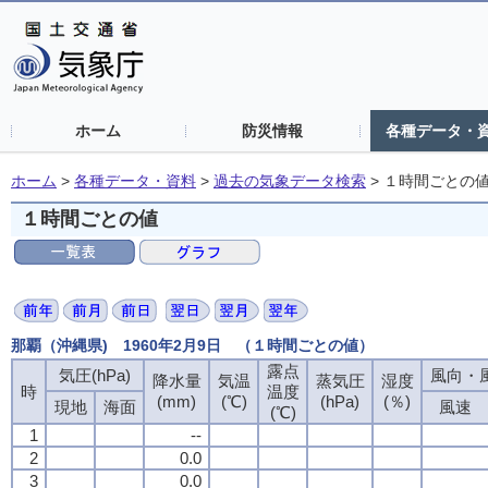
ホーム
防災情報
各種データ・
ホーム
>
各種データ・資料
>
過去の気象データ検索
>
１時間ごとの
１時間ごとの値
那覇（沖縄県) 1960年2月9日 （１時間ごとの値）
露点
気圧(hPa)
風向・風
降水量
気温
蒸気圧
湿度
時
温度
(mm)
(℃)
(hPa)
(％)
現地
海面
風速
(℃)
1
--
2
0.0
3
0.0