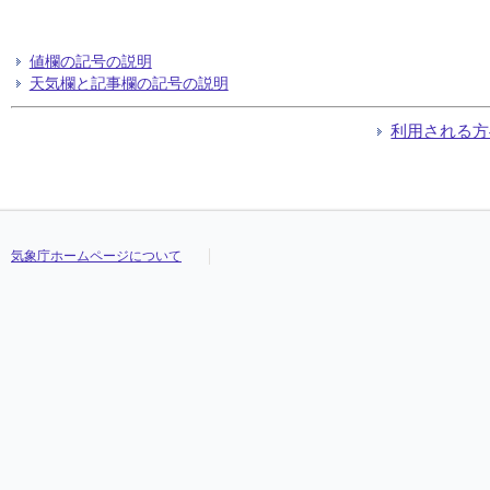
値欄の記号の説明
天気欄と記事欄の記号の説明
利用される方
気象庁ホームページについて