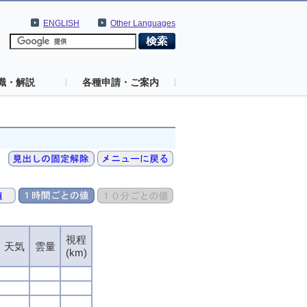
ENGLISH
Other Languages
識・解説
各種申請・ご案内
視程
視程
視程
視程
天気
天気
天気
天気
雲量
雲量
雲量
雲量
(km)
(km)
(km)
(km)