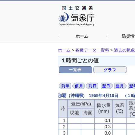
ホーム
防災情
ホーム
>
各種データ・資料
>
過去の気象
１時間ごとの値
那覇（沖縄県) 1959年4月16日 （１
露
露
露
露
気圧(hPa)
気圧(hPa)
気圧(hPa)
気圧(hPa)
降水量
降水量
降水量
降水量
気温
気温
気温
気温
時
時
時
時
温
温
温
温
(mm)
(mm)
(mm)
(mm)
(℃)
(℃)
(℃)
(℃)
現地
現地
現地
現地
海面
海面
海面
海面
(℃
(℃
(℃
(℃
1
1
1
1
0.1
0.1
0.1
0.1
2
2
2
2
0.3
0.3
0.3
0.3
3
3
3
3
0.0
0.0
0.0
0.0