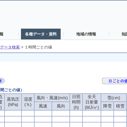
報
各種データ・資料
地域の情報
知
データ検索
>
１時間ごとの値
時間ごとの値）
点
点
点
点
日照
日照
日照
日照
全天
全天
全天
全天
風向・風速(m/s)
風向・風速(m/s)
風向・風速(m/s)
風向・風速(m/s)
雪(cm)
雪(cm)
雪(cm)
雪(cm)
蒸気圧
蒸気圧
蒸気圧
蒸気圧
湿度
湿度
湿度
湿度
度
度
度
度
時間
時間
時間
時間
日射量
日射量
日射量
日射量
(hPa)
(hPa)
(hPa)
(hPa)
(％)
(％)
(％)
(％)
風速
風速
風速
風速
風向
風向
風向
風向
降雪
降雪
降雪
降雪
積雪
積雪
積雪
積雪
)
)
)
)
(h)
(h)
(h)
(h)
(MJ/㎡)
(MJ/㎡)
(MJ/㎡)
(MJ/㎡)