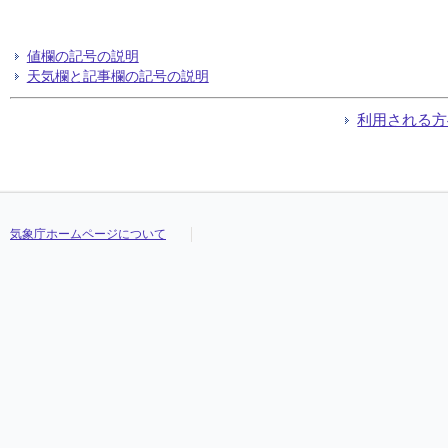
値欄の記号の説明
天気欄と記事欄の記号の説明
利用される方
気象庁ホームページについて