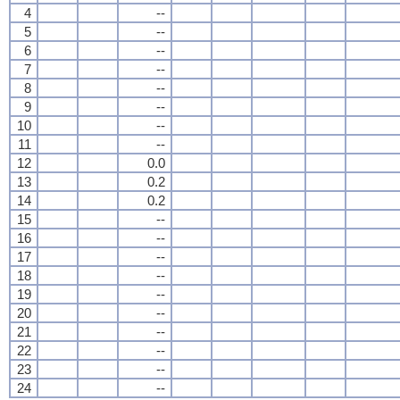
4
--
5
--
6
--
7
--
8
--
9
--
10
--
11
--
12
0.0
13
0.2
14
0.2
15
--
16
--
17
--
18
--
19
--
20
--
21
--
22
--
23
--
24
--