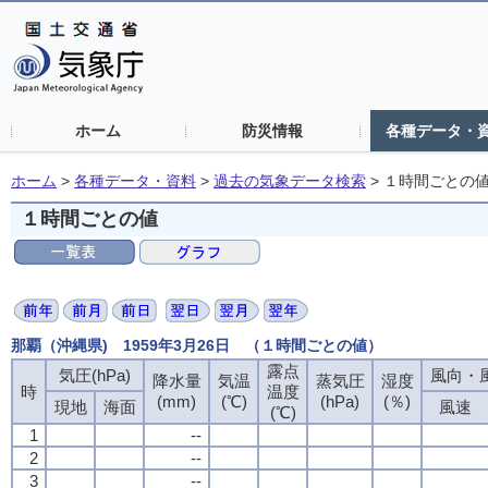
ホーム
防災情報
各種データ・
ホーム
>
各種データ・資料
>
過去の気象データ検索
>
１時間ごとの
１時間ごとの値
那覇（沖縄県) 1959年3月26日 （１時間ごとの値）
露点
気圧(hPa)
風向・風
降水量
気温
蒸気圧
湿度
時
温度
(mm)
(℃)
(hPa)
(％)
現地
海面
風速
(℃)
1
--
2
--
3
--