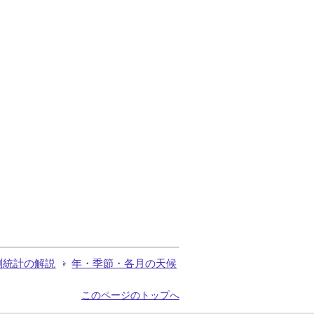
測統計の解説
年・季節・各月の天候
このページのトップへ