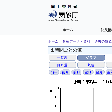
ホーム
防災情
ホーム
>
各種データ・資料
>
過去の気象
１時間ごとの値