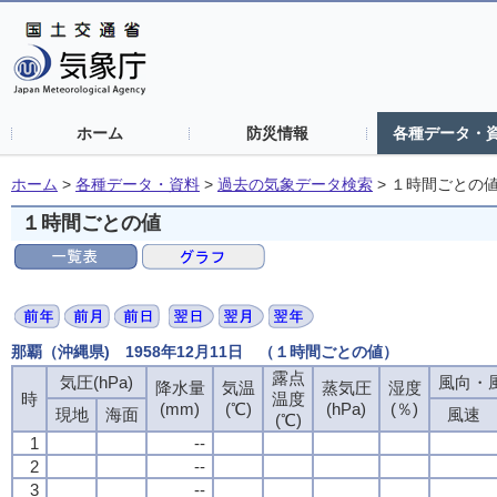
ホーム
防災情報
各種データ・
ホーム
>
各種データ・資料
>
過去の気象データ検索
>
１時間ごとの
１時間ごとの値
那覇（沖縄県) 1958年12月11日 （１時間ごとの値）
露点
気圧(hPa)
風向・風
降水量
気温
蒸気圧
湿度
時
温度
(mm)
(℃)
(hPa)
(％)
現地
海面
風速
(℃)
1
--
2
--
3
--