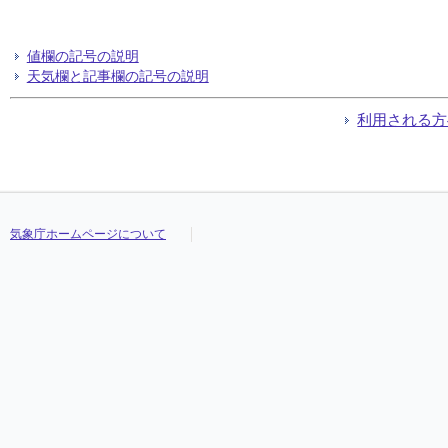
値欄の記号の説明
天気欄と記事欄の記号の説明
利用される方
気象庁ホームページについて