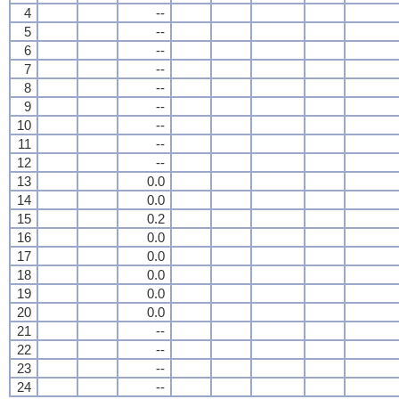
4
--
5
--
6
--
7
--
8
--
9
--
10
--
11
--
12
--
13
0.0
14
0.0
15
0.2
16
0.0
17
0.0
18
0.0
19
0.0
20
0.0
21
--
22
--
23
--
24
--