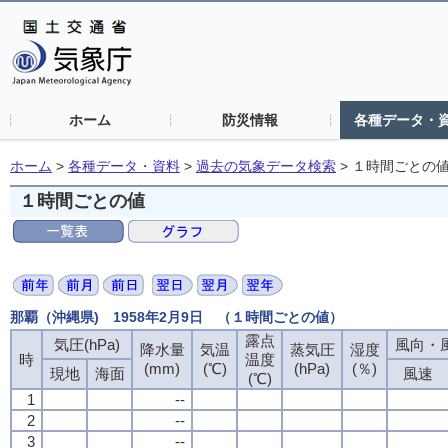
ホーム
防災情報
各種データ・
ホーム
>
各種データ・資料
>
過去の気象データ検索
>
１時間ごとの
１時間ごとの値
那覇（沖縄県) 1958年2月9日 （１時間ごとの値）
露点
気圧(hPa)
風向・風
降水量
気温
蒸気圧
湿度
時
温度
(mm)
(℃)
(hPa)
(％)
現地
海面
風速
(℃)
1
--
2
--
3
--