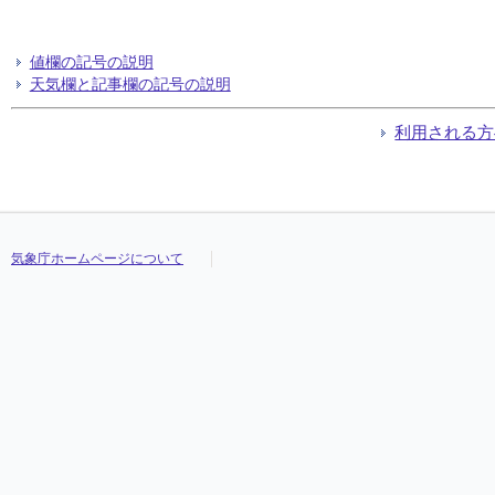
値欄の記号の説明
天気欄と記事欄の記号の説明
利用される方
気象庁ホームページについて