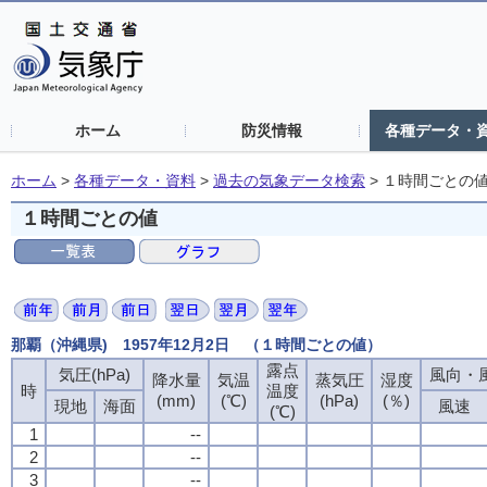
ホーム
防災情報
各種データ・
ホーム
>
各種データ・資料
>
過去の気象データ検索
>
１時間ごとの
１時間ごとの値
那覇（沖縄県) 1957年12月2日 （１時間ごとの値）
露点
気圧(hPa)
風向・風
降水量
気温
蒸気圧
湿度
時
温度
(mm)
(℃)
(hPa)
(％)
現地
海面
風速
(℃)
1
--
2
--
3
--