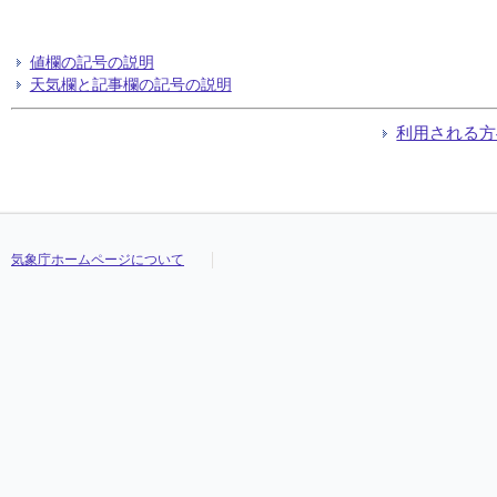
値欄の記号の説明
天気欄と記事欄の記号の説明
利用される方
気象庁ホームページについて