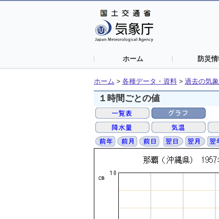
ホーム
防災情
ホーム
>
各種データ・資料
>
過去の気象
１時間ごとの値