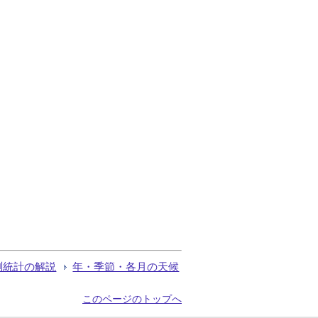
測統計の解説
年・季節・各月の天候
このページのトップへ