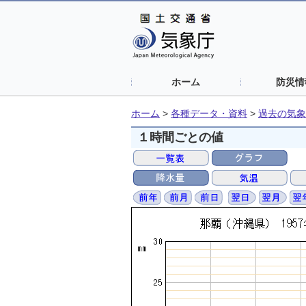
ホーム
防災情
ホーム
>
各種データ・資料
>
過去の気象
１時間ごとの値