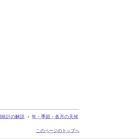
測統計の解説
年・季節・各月の天候
このページのトップへ