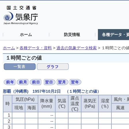
ホーム
防災情報
各種データ・
ホーム
>
各種データ・資料
>
過去の気象データ検索
>
１時間ごとの
１時間ごとの値
那覇（沖縄県) 1957年10月2日 （１時間ごとの値）
露点
気圧(hPa)
風向・風
降水量
気温
蒸気圧
湿度
時
温度
(mm)
(℃)
(hPa)
(％)
現地
海面
風速
(℃)
1
--
2
--
3
--