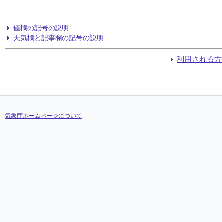
値欄の記号の説明
天気欄と記事欄の記号の説明
利用される方
気象庁ホームページについて