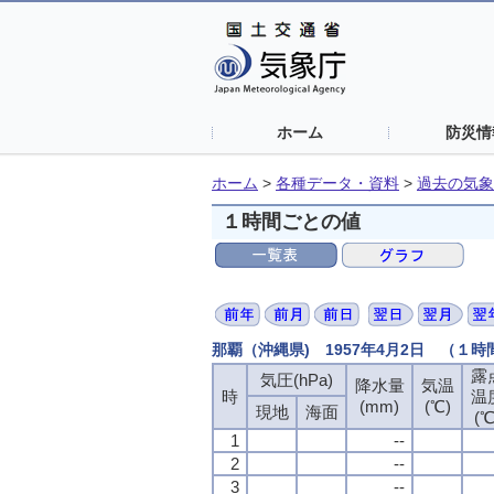
ホーム
防災情
ホーム
>
各種データ・資料
>
過去の気象
１時間ごとの値
那覇（沖縄県) 1957年4月2日 （１
露
露
露
露
気圧(hPa)
気圧(hPa)
気圧(hPa)
気圧(hPa)
降水量
降水量
降水量
降水量
気温
気温
気温
気温
時
時
時
時
温
温
温
温
(mm)
(mm)
(mm)
(mm)
(℃)
(℃)
(℃)
(℃)
現地
現地
現地
現地
海面
海面
海面
海面
(℃
(℃
(℃
(℃
1
1
1
1
--
--
--
--
2
2
2
2
--
--
--
--
3
3
3
3
--
--
--
--