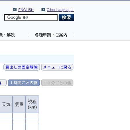
ENGLISH
Other Languages
識・解説
各種申請・ご案内
視程
視程
視程
視程
天気
天気
天気
天気
雲量
雲量
雲量
雲量
(km)
(km)
(km)
(km)