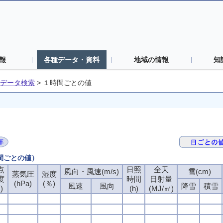
報
各種データ・資料
地域の情報
知
データ検索
>
１時間ごとの値
時間ごとの値）
点
点
点
点
日照
日照
日照
日照
全天
全天
全天
全天
風向・風速(m/s)
風向・風速(m/s)
風向・風速(m/s)
風向・風速(m/s)
雪(cm)
雪(cm)
雪(cm)
雪(cm)
蒸気圧
蒸気圧
蒸気圧
蒸気圧
湿度
湿度
湿度
湿度
度
度
度
度
時間
時間
時間
時間
日射量
日射量
日射量
日射量
(hPa)
(hPa)
(hPa)
(hPa)
(％)
(％)
(％)
(％)
風速
風速
風速
風速
風向
風向
風向
風向
降雪
降雪
降雪
降雪
積雪
積雪
積雪
積雪
)
)
)
)
(h)
(h)
(h)
(h)
(MJ/㎡)
(MJ/㎡)
(MJ/㎡)
(MJ/㎡)