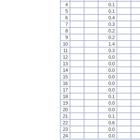
4
0.1
5
0.1
6
0.4
7
0.3
8
0.2
9
0.2
10
1.4
11
0.3
12
0.0
13
0.0
14
0.0
15
0.0
16
0.0
17
0.0
18
0.1
19
0.0
20
0.0
21
0.1
22
0.6
23
0.0
24
0.0