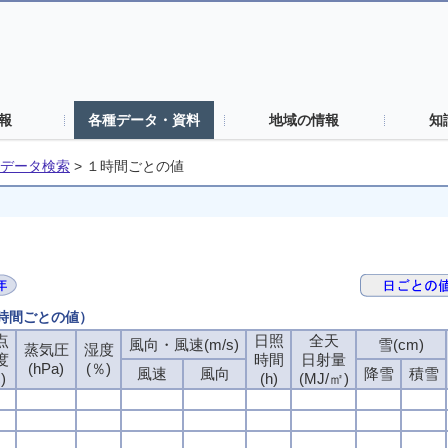
報
各種データ・資料
地域の情報
知
データ検索
>
１時間ごとの値
１時間ごとの値）
点
日照
全天
風向・風速(m/s)
雪(cm)
蒸気圧
湿度
度
時間
日射量
(hPa)
(％)
風速
風向
降雪
積雪
)
(h)
(MJ/㎡)