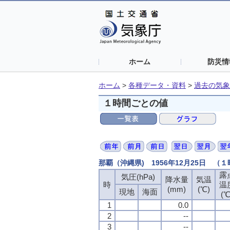
ホーム
防災情
ホーム
>
各種データ・資料
>
過去の気象
１時間ごとの値
那覇（沖縄県) 1956年12月25日 （
露
気圧(hPa)
降水量
気温
時
温
(mm)
(℃)
現地
海面
(℃
1
0.0
2
--
3
--