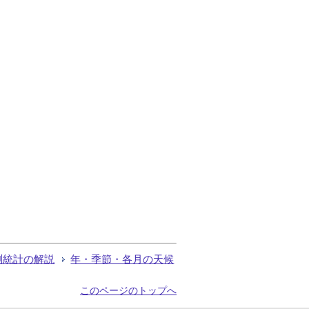
測統計の解説
年・季節・各月の天候
このページのトップへ