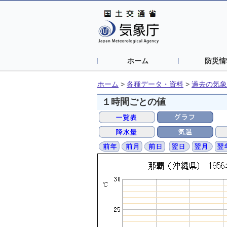
ホーム
防災情
ホーム
>
各種データ・資料
>
過去の気象
１時間ごとの値