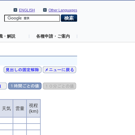
ENGLISH
Other Languages
識・解説
各種申請・ご案内
視程
視程
視程
視程
天気
天気
天気
天気
雲量
雲量
雲量
雲量
(km)
(km)
(km)
(km)