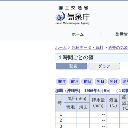
ホーム
防災情
ホーム
>
各種データ・資料
>
過去の気象
１時間ごとの値
那覇（沖縄県) 1956年6月9日 （１
露
露
露
露
気圧(hPa)
気圧(hPa)
気圧(hPa)
気圧(hPa)
降水量
降水量
降水量
降水量
気温
気温
気温
気温
時
時
時
時
温
温
温
温
(mm)
(mm)
(mm)
(mm)
(℃)
(℃)
(℃)
(℃)
現地
現地
現地
現地
海面
海面
海面
海面
(℃
(℃
(℃
(℃
1
1
1
1
--
--
--
--
2
2
2
2
--
--
--
--
3
3
3
3
--
--
--
--