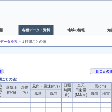
報
各種データ・資料
地域の情報
知
データ検索
>
１時間ごとの値
時間ごとの値）
点
点
点
点
日照
日照
日照
日照
全天
全天
全天
全天
風向・風速(m/s)
風向・風速(m/s)
風向・風速(m/s)
風向・風速(m/s)
雪(cm)
雪(cm)
雪(cm)
雪(cm)
蒸気圧
蒸気圧
蒸気圧
蒸気圧
湿度
湿度
湿度
湿度
度
度
度
度
時間
時間
時間
時間
日射量
日射量
日射量
日射量
(hPa)
(hPa)
(hPa)
(hPa)
(％)
(％)
(％)
(％)
風速
風速
風速
風速
風向
風向
風向
風向
降雪
降雪
降雪
降雪
積雪
積雪
積雪
積雪
)
)
)
)
(h)
(h)
(h)
(h)
(MJ/㎡)
(MJ/㎡)
(MJ/㎡)
(MJ/㎡)