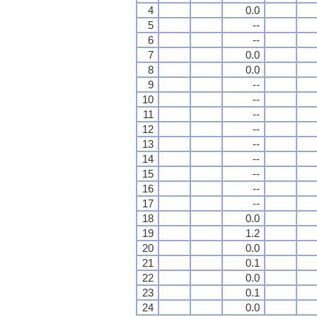
4
0.0
5
--
6
--
7
0.0
8
0.0
9
--
10
--
11
--
12
--
13
--
14
--
15
--
16
--
17
--
18
0.0
19
1.2
20
0.0
21
0.1
22
0.0
23
0.1
24
0.0