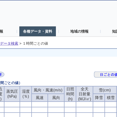
報
各種データ・資料
地域の情報
知
データ検索
>
１時間ごとの値
時間ごとの値）
点
日照
全天
風向・風速(m/s)
雪(cm)
蒸気圧
湿度
度
時間
日射量
(hPa)
(％)
風速
風向
降雪
積雪
)
(h)
(MJ/㎡)