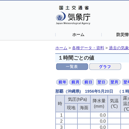
ホーム
防災情
ホーム
>
各種データ・資料
>
過去の気象
１時間ごとの値
那覇（沖縄県) 1956年5月20日 （１
露
気圧(hPa)
降水量
気温
時
温
(mm)
(℃)
現地
海面
(℃
1
0.0
2
0.0
3
0.0