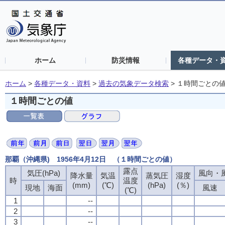
ホーム
防災情報
各種データ・
ホーム
>
各種データ・資料
>
過去の気象データ検索
>
１時間ごとの
１時間ごとの値
那覇（沖縄県) 1956年4月12日 （１時間ごとの値）
露点
露点
露点
露点
気圧(hPa)
気圧(hPa)
気圧(hPa)
気圧(hPa)
風向・風
風向・風
風向・風
風向・風
降水量
降水量
降水量
降水量
気温
気温
気温
気温
蒸気圧
蒸気圧
蒸気圧
蒸気圧
湿度
湿度
湿度
湿度
時
時
時
時
温度
温度
温度
温度
(mm)
(mm)
(mm)
(mm)
(℃)
(℃)
(℃)
(℃)
(hPa)
(hPa)
(hPa)
(hPa)
(％)
(％)
(％)
(％)
現地
現地
現地
現地
海面
海面
海面
海面
風速
風速
風速
風速
(℃)
(℃)
(℃)
(℃)
1
1
1
1
--
--
--
--
2
2
2
2
--
--
--
--
3
3
3
3
--
--
--
--