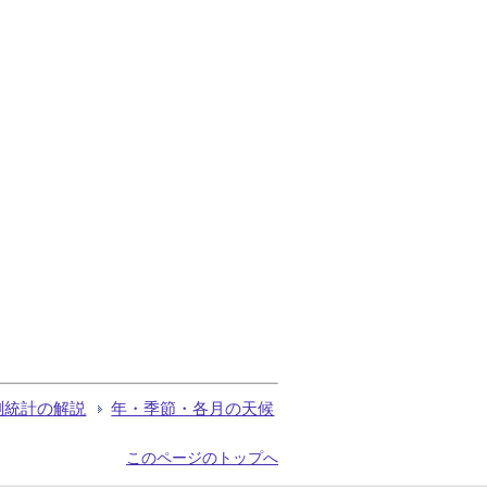
測統計の解説
年・季節・各月の天候
このページのトップへ