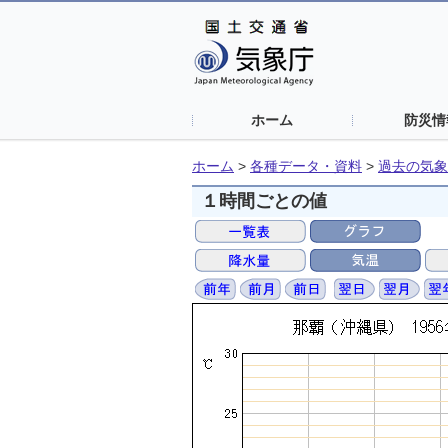
ホーム
防災情
ホーム
>
各種データ・資料
>
過去の気象
１時間ごとの値