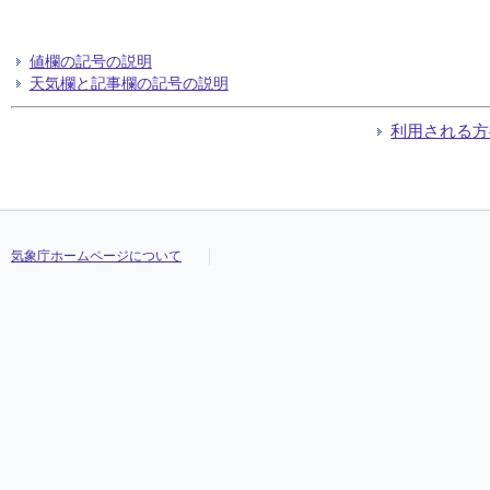
値欄の記号の説明
天気欄と記事欄の記号の説明
利用される方
気象庁ホームページについて