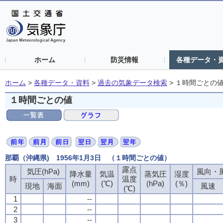
ホーム
防災情報
各種データ・
ホーム
>
各種データ・資料
>
過去の気象データ検索
>
１時間ごとの
１時間ごとの値
那覇（沖縄県) 1956年1月3日 （１時間ごとの値）
露点
気圧(hPa)
風向・風
降水量
気温
蒸気圧
湿度
時
温度
(mm)
(℃)
(hPa)
(％)
現地
海面
風速
(℃)
1
--
2
--
3
--