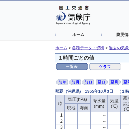
ホーム
防災情
ホーム
>
各種データ・資料
>
過去の気象
１時間ごとの値
那覇（沖縄県) 1955年10月3日 （１
露
露
露
露
気圧(hPa)
気圧(hPa)
気圧(hPa)
気圧(hPa)
降水量
降水量
降水量
降水量
気温
気温
気温
気温
時
時
時
時
温
温
温
温
(mm)
(mm)
(mm)
(mm)
(℃)
(℃)
(℃)
(℃)
現地
現地
現地
現地
海面
海面
海面
海面
(℃
(℃
(℃
(℃
1
1
1
1
--
--
--
--
2
2
2
2
--
--
--
--
3
3
3
3
--
--
--
--