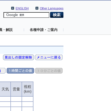
ENGLISH
Other Languages
識・解説
各種申請・ご案内
視程
視程
視程
視程
天気
天気
天気
天気
雲量
雲量
雲量
雲量
(km)
(km)
(km)
(km)