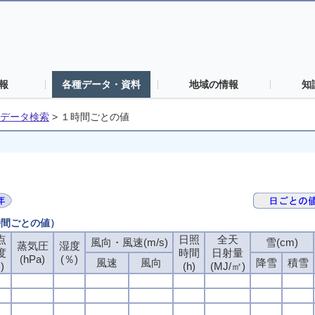
報
各種データ・資料
地域の情報
知
データ検索
>
１時間ごとの値
時間ごとの値）
点
点
点
点
日照
日照
日照
日照
全天
全天
全天
全天
風向・風速(m/s)
風向・風速(m/s)
風向・風速(m/s)
風向・風速(m/s)
雪(cm)
雪(cm)
雪(cm)
雪(cm)
蒸気圧
蒸気圧
蒸気圧
蒸気圧
湿度
湿度
湿度
湿度
度
度
度
度
時間
時間
時間
時間
日射量
日射量
日射量
日射量
(hPa)
(hPa)
(hPa)
(hPa)
(％)
(％)
(％)
(％)
風速
風速
風速
風速
風向
風向
風向
風向
降雪
降雪
降雪
降雪
積雪
積雪
積雪
積雪
)
)
)
)
(h)
(h)
(h)
(h)
(MJ/㎡)
(MJ/㎡)
(MJ/㎡)
(MJ/㎡)