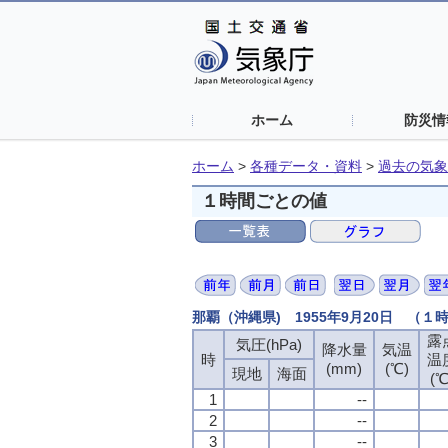
ホーム
防災情
ホーム
>
各種データ・資料
>
過去の気象
１時間ごとの値
那覇（沖縄県) 1955年9月20日 （１
露
気圧(hPa)
降水量
気温
時
温
(mm)
(℃)
現地
海面
(℃
1
--
2
--
3
--