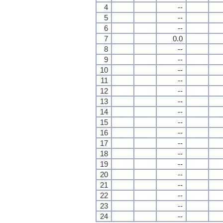
4
--
5
--
6
--
7
0.0
8
--
9
--
10
--
11
--
12
--
13
--
14
--
15
--
16
--
17
--
18
--
19
--
20
--
21
--
22
--
23
--
24
--