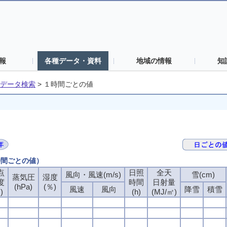
報
各種データ・資料
地域の情報
知
データ検索
>
１時間ごとの値
時間ごとの値）
点
日照
全天
風向・風速(m/s)
雪(cm)
蒸気圧
湿度
度
時間
日射量
(hPa)
(％)
風速
風向
降雪
積雪
)
(h)
(MJ/㎡)