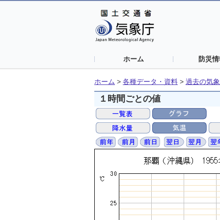
ホーム
防災情
ホーム
>
各種データ・資料
>
過去の気象
１時間ごとの値