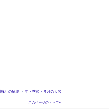
測統計の解説
年・季節・各月の天候
このページのトップへ