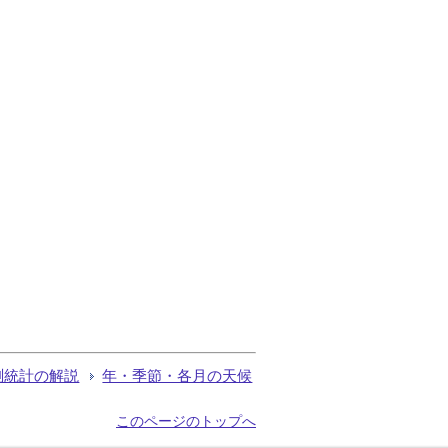
測統計の解説
年・季節・各月の天候
このページのトップへ