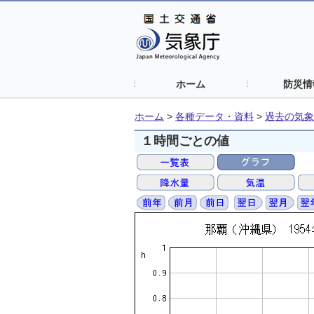
ホーム
防災情
ホーム
>
各種データ・資料
>
過去の気象
１時間ごとの値