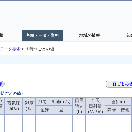
報
各種データ・資料
地域の情報
知
データ検索
>
１時間ごとの値
時間ごとの値）
点
日照
全天
風向・風速(m/s)
雪(cm)
蒸気圧
湿度
度
時間
日射量
(hPa)
(％)
風速
風向
降雪
積雪
)
(h)
(MJ/㎡)