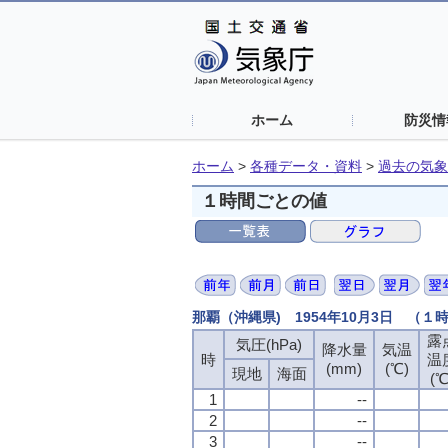
ホーム
防災情
ホーム
>
各種データ・資料
>
過去の気象
１時間ごとの値
那覇（沖縄県) 1954年10月3日 （１
露
気圧(hPa)
降水量
気温
時
温
(mm)
(℃)
現地
海面
(℃
1
--
2
--
3
--