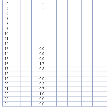
4
--
5
--
6
--
7
--
8
--
9
--
10
--
11
--
12
--
13
0.0
14
0.0
15
0.0
16
1.7
17
0.3
18
--
19
0.0
20
0.2
21
0.7
22
1.0
23
0.0
24
0.0