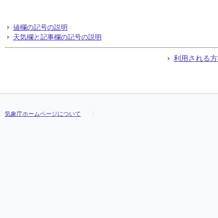
値欄の記号の説明
天気欄と記事欄の記号の説明
利用される方
気象庁ホームページについて