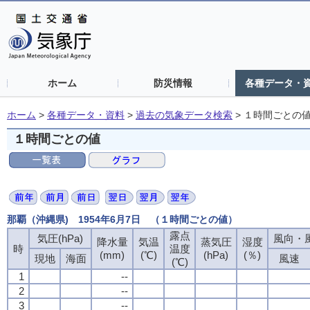
ホーム
防災情報
各種データ・
ホーム
>
各種データ・資料
>
過去の気象データ検索
>
１時間ごとの
１時間ごとの値
那覇（沖縄県) 1954年6月7日 （１時間ごとの値）
露点
気圧(hPa)
風向・風
降水量
気温
蒸気圧
湿度
時
温度
(mm)
(℃)
(hPa)
(％)
現地
海面
風速
(℃)
1
--
2
--
3
--