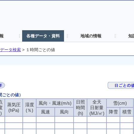
報
各種データ・資料
地域の情報
知
データ検索
>
１時間ごとの値
時間ごとの値）
点
日照
全天
風向・風速(m/s)
雪(cm)
蒸気圧
湿度
度
時間
日射量
(hPa)
(％)
風速
風向
降雪
積雪
)
(h)
(MJ/㎡)