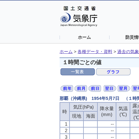
ホーム
防災情
ホーム
>
各種データ・資料
>
過去の気象
１時間ごとの値
那覇（沖縄県) 1954年5月7日 （１
露
気圧(hPa)
降水量
気温
時
温
(mm)
(℃)
現地
海面
(℃
1
--
2
--
3
--