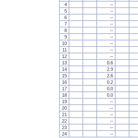
4
--
5
--
6
--
7
--
8
--
9
--
10
--
11
--
12
--
13
0.6
14
2.9
15
2.6
16
0.2
17
0.0
18
0.0
19
--
20
--
21
--
22
--
23
--
24
--