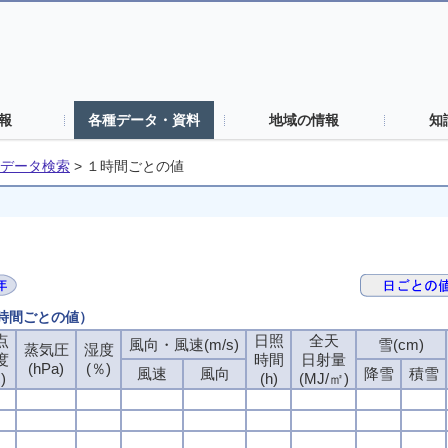
報
各種データ・資料
地域の情報
知
データ検索
>
１時間ごとの値
１時間ごとの値）
点
日照
全天
風向・風速(m/s)
雪(cm)
蒸気圧
湿度
度
時間
日射量
(hPa)
(％)
風速
風向
降雪
積雪
)
(h)
(MJ/㎡)