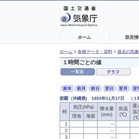
ホーム
防災情
ホーム
>
各種データ・資料
>
過去の気象
１時間ごとの値
那覇（沖縄県) 1953年11月17日 （
露
気圧(hPa)
降水量
気温
時
温
(mm)
(℃)
現地
海面
(℃
1
--
2
--
3
--