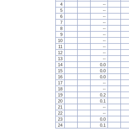
4
--
5
--
6
--
7
--
8
--
9
--
10
--
11
--
12
--
13
--
14
0.0
15
0.0
16
0.0
17
--
18
--
19
0.2
20
0.1
21
--
22
--
23
0.0
24
0.1