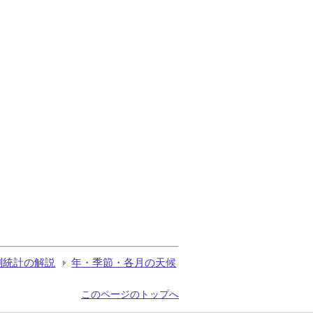
測統計の解説
年・季節・各月の天候
このページのトップへ