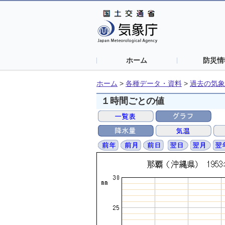
ホーム
防災情
ホーム
>
各種データ・資料
>
過去の気象
１時間ごとの値