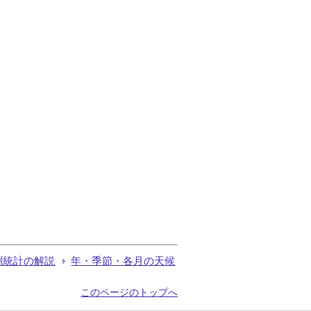
測統計の解説
年・季節・各月の天候
このページのトップへ