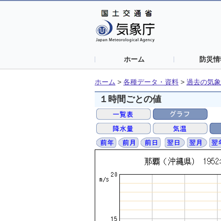
ホーム
防災情
ホーム
>
各種データ・資料
>
過去の気象
１時間ごとの値