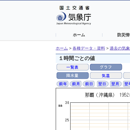
ホーム
防災情
ホーム
>
各種データ・資料
>
過去の気象
１時間ごとの値