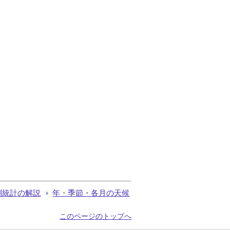
測統計の解説
年・季節・各月の天候
このページのトップへ