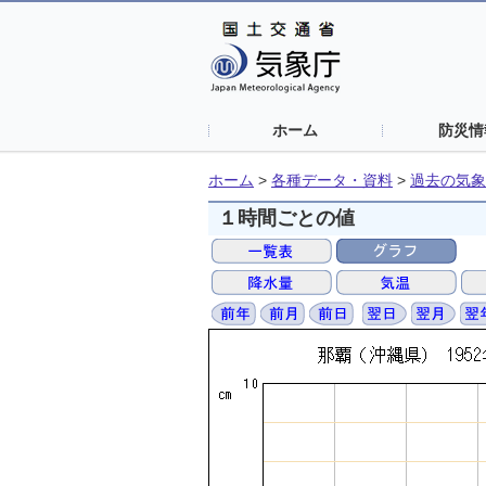
ホーム
防災情
ホーム
>
各種データ・資料
>
過去の気象
１時間ごとの値