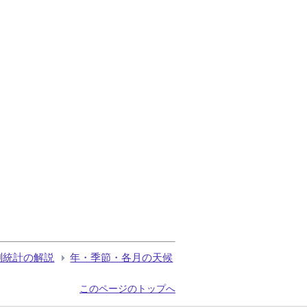
測統計の解説
年・季節・各月の天候
このページのトップへ