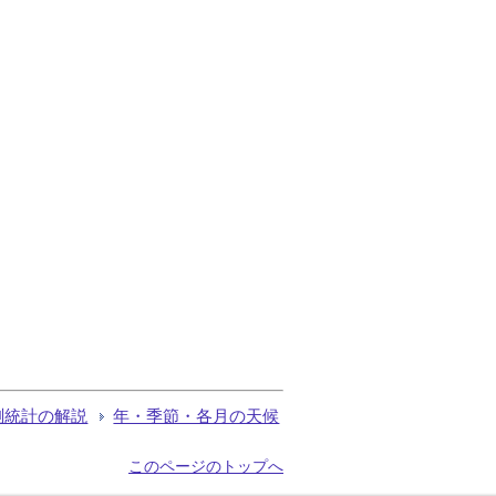
測統計の解説
年・季節・各月の天候
このページのトップへ