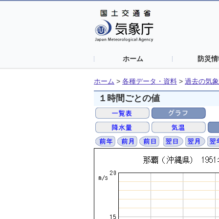
ホーム
防災情
ホーム
>
各種データ・資料
>
過去の気象
１時間ごとの値