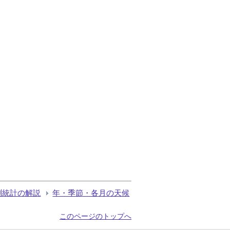
測統計の解説
年・季節・各月の天候
このページのトップへ