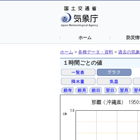
ホーム
防災情
ホーム
>
各種データ・資料
>
過去の気象
１時間ごとの値